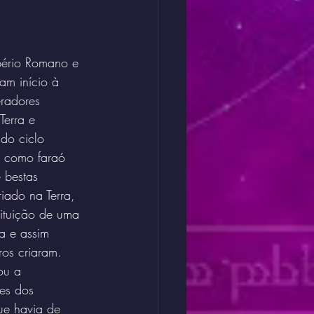
mpério Romano e 
am início à 
eradores 
erra e 
do ciclo 
o como faraó 
 bestas 
iado na Terra, 
tituição de uma 
a e assim 
os criaram.
ou a 
res dos 
ue havia de 