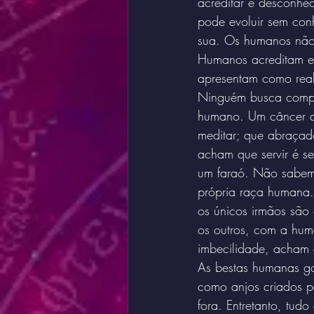
acreditar e desconhe
pode evoluir sem con
sua. Os humanos não 
Humanos acreditam em
apresentam como reali
Ninguém busca compr
humano. Um câncer qu
meditar; que abraçad
acham que servir é s
um faraó. Não sabem 
própria raça humana.
os únicos irmãos são
os outros, com a hu
imbecilidade, acham 
As bestas humanas go
como anjos criados p
fora. Entretanto, tu