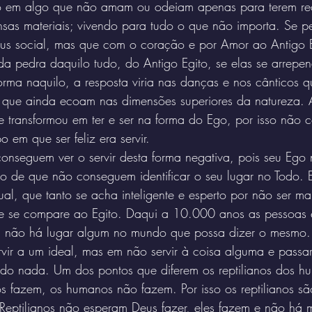
do em algo que não amam ou odeiam apenas para terem re
nsas materiais; vivendo para tudo o que não importa. Se p
tus social, mas que com o coração e por Amor ao Antigo E
da pedra daquilo tudo, do Antigo Egito, se elas se arrepe
rma naquilo, a resposta viria nas danças e nos cânticos q
e que ainda ecoam nas dimensões superiores da natureza. A
 transformou em ter e ser na forma do Ego, por isso não
em que ser feliz era servir.
nseguem ver o servir desta forma negativa, pois seu Ego 
ão de que não conseguem identificar o seu lugar no Todo. 
ual, que tanto se acha inteligente e esperto por não ser mai
e se compare ao Egito. Daqui a 10.000 anos as pessoas 
as não há lugar algum no mundo que possa dizer o mesmo
vir a um ideal, mas em não servir à coisa alguma e passar
iado nada. Um dos pontos que diferem os reptilianos dos hu
os fazem, os humanos não fazem. Por isso os reptilianos sã
Reptilianos não esperam Deus fazer, eles fazem e não há 