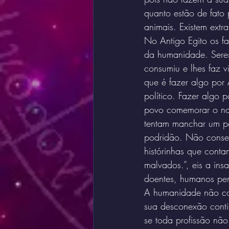
quanto estão de fato
animais. Existem extr
No Antigo Egito os fa
da humanidade. Sere
consumiu e lhes faz v
que é fazer algo por 
político. Fazer algo
povo comemorar o nas
tentam manchar um po
podridão. Não conseg
histórinhas que conta
malvados.”, eis a ins
doentes, humanos pen
A humanidade não con
sua desconexão conti
se toda profissão não