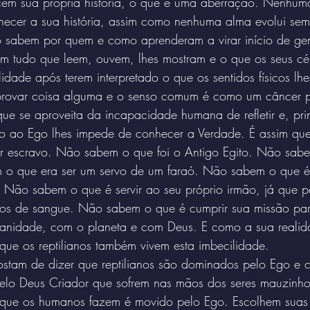
cem sua própria história, o que é uma aberração. Nenhuma
hecer a sua história, assim como nenhuma alma evolui se
sabem por quem e como aprenderam a virar início de gen
 tudo que leem, ouvem, lhes mostram e o que os seus cér
dade após terem interpretado o que os sentidos físicos lhe
ovar coisa alguma e o senso comum é como um câncer p
e se aproveita da incapacidade humana de refletir e, pri
o ao Ego lhes impede de conhecer a Verdade. É assim que
er escravo. Não sabem o que foi o Antigo Egito. Não sabe
o que era ser um servo de um faraó. Não sabem o que é s
 Não sabem o que é servir ao seu próprio irmão, já que 
 os de sangue. Não sabem o que é cumprir sua missão pa
manidade, com o planeta e com Deus. E como a sua reali
que os reptilianos também vivem esta imbecilidade.
stam de dizer que reptilianos são dominados pelo Ego e 
elo Deus Criador que sofrem nas mãos dos seres mauzinho
do que os humanos fazem é movido pelo Ego. Escolhem suas 