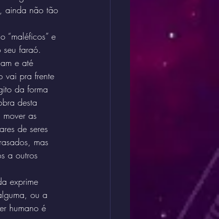
, ainda não tão 
 “maléficos” e 
 seu faraó. 
mam e até 
vai pra frente 
gito da forma 
obra desta 
a mover as 
ares de seres 
trasados, mas 
os a outros 
da exprime 
alguma, ou a 
ser humano é 