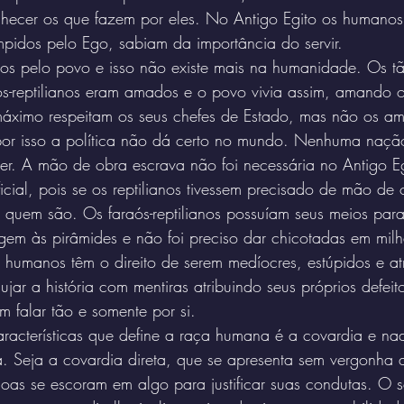
nhecer os que fazem por eles. No Antigo Egito os humanos
pidos pelo Ego, sabiam da importância do servir.
s pelo povo e isso não existe mais na humanidade. Os tão
ós-reptilianos eram amados e o povo vivia assim, amando o
áximo respeitam os seus chefes de Estado, mas não os a
r isso a política não dá certo no mundo. Nenhuma nação 
er. A mão de obra escrava não foi necessária no Antigo E
ficial, pois se os reptilianos tivessem precisado de mão de 
 quem são. Os faraós-reptilianos possuíam seus meios par
em às pirâmides e não foi preciso dar chicotadas em milh
 humanos têm o direito de serem medíocres, estúpidos e a
ujar a história com mentiras atribuindo seus próprios defeit
 falar tão e somente por si.
aracterísticas que define a raça humana é a covardia e na
a. Seja a covardia direta, que se apresenta sem vergonha 
soas se escoram em algo para justificar suas condutas. O 