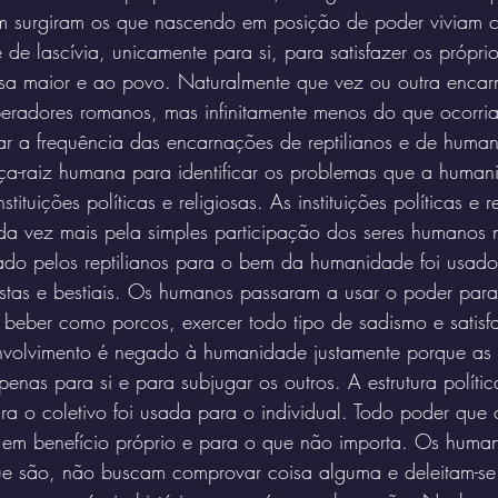
m surgiram os que nascendo em posição de poder viviam 
 de lascívia, unicamente para si, para satisfazer os próprio
sa maior e ao povo. Naturalmente que vez ou outra enca
mperadores romanos, mas infinitamente menos do que ocorri
r a frequência das encarnações de reptilianos e de human
ça-raiz humana para identificar os problemas que a human
ituições políticas e religiosas. As instituições políticas e r
da vez mais pela simples participação dos seres humanos 
riado pelos reptilianos para o bem da humanidade foi usad
ístas e bestiais. Os humanos passaram a usar o poder para
eber como porcos, exercer todo tipo de sadismo e satisfa
envolvimento é negado à humanidade justamente porque as
penas para si e para subjugar os outros. A estrutura políti
ra o coletivo foi usada para o individual. Todo poder que
za em benefício próprio e para o que não importa. Os hum
ue são, não buscam comprovar coisa alguma e deleitam-se