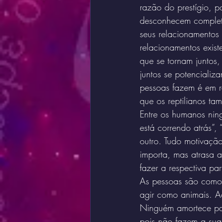
razão do prestígio, p
desconhecem completam
seus relacionamentos 
relacionamentos exist
que se tornam juntos,
juntos se potencializ
pessoas fazem é em 
que os reptilianos t
Entre os humanos ning
está correndo atrás”, 
outro. Tudo motivaçã
importa, mas atrasa 
fazer a respectiva pa
As pessoas são como 
agir como animais. A
Ninguém amortece par
pois não fazem a sua