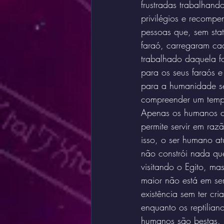
frustradas trabalhan
privilégios e recompe
pessoas que, sem sta
faraó, carregaram ca
trabalhado daquela fo
para os seus faraós 
para a humanidade se
compreender um tempo 
Apenas os humanos co
permite servir em raz
isso, o ser humano at
não constrói nada qu
visitando o Egito, m
maior não está em ser
existência sem ter cr
enquanto os reptilian
humanos são bestas. 