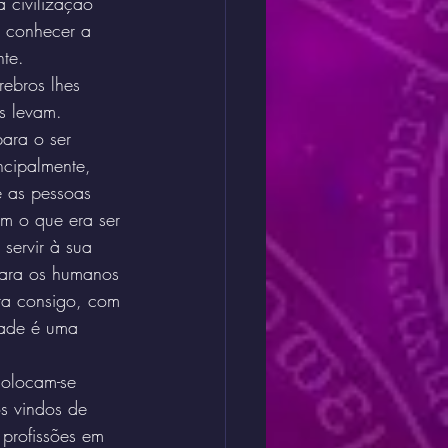
 civilização 
m conhecer a 
te.
ebros lhes 
s levam. 
ara o ser 
ncipalmente, 
 as pessoas 
m o que era ser 
ervir à sua 
para os humanos 
ra consigo, com 
dade é uma 
colocam-se 
s vindos de 
profissões em 