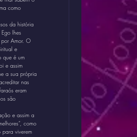
orma como 
sos da história 
Ego lhes 
o por Amor. O 
itual e 
o que é um 
oi e assim 
e a sua própria 
creditar nas 
faraós eram 
nos são 
ação e assim a 
melhores”, como 
o para viverem 