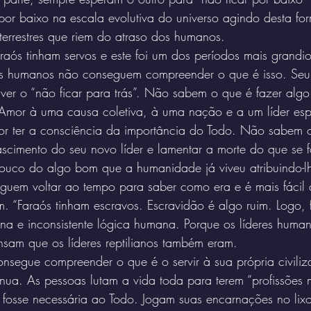
 por baixo na escala evolutiva do universo agindo desta f
aterrestres que riem do atraso dos humanos.
raós tinham servos e este foi um dos períodos mais grandio
s humanos não conseguem compreender o que é isso. Seu 
iver o “não ficar para trás”. Não sabem o que é fazer alg
Amor à uma causa coletiva, à uma nação e a um líder espir
 por ter a consciência da importância do Todo. Não sabem 
cimento do seu novo líder e lamentar a morte do que se f
uco do algo bom que a humanidade já viveu atribuindo-lh
uem voltar ao tempo para saber como era e é mais fácil a
m. “Faraós tinham escravos. Escravidão é algo ruim. Logo, 
ana e inconsistente lógica humana. Porque os líderes huma
sam que os líderes reptilianos também eram.
segue compreender o que é o servir à sua própria civiliz
nua. As pessoas lutam a vida toda para terem “profissões 
 fosse necessária ao Todo. Jogam suas encarnações no lix