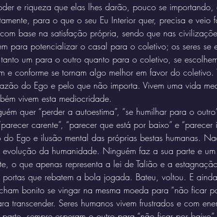
oder e riqueza que elas lhes darão, pouco se importando,
ente, para o que o seu Eu Interior quer, precisa e veio f
com base na satisfação própria, sendo que nas civilizaçõe
em para potencializar o casal para o coletivo; os seres se
 tanto um para o outro quanto para o coletivo, se escolhe
am e conforme se tornam algo melhor em favor do coletivo.
razão do Ego e pelo que não importa. Vivem uma vida me
ambém vivem esta mediocridade.
uém quer “perder a autoestima”, “se humilhar para o outro
“parecer carente”, “parecer que está por baixo” e “parecer i
o do Ego e ilusão mental das próprias bestas humanas. Na
a evolução da humanidade. Ninguém faz a sua parte e um 
rte, o que apenas representa a lei de Talião e a estagnaçã
portas que rebatem a bola jogada. Bateu, voltou. E aind
cham bonito se vingar na mesma moeda para “não ficar po
a transcender. Seres humanos vivem frustrados e com ene
 parte, sempre esperam o outro para “não ficar por baixo”