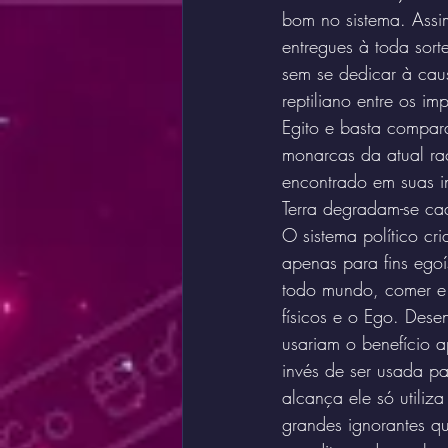
bom no sistema. Assi
entregues à toda sorte
sem se dedicar à cau
reptiliano entre os i
Egito e basta compara
monarcas da atual ra
encontrado em suas inst
Terra degradam-se ca
O sistema político c
apenas para fins ego
todo mundo, comer e b
físicos e o Ego. Des
usariam o benefício a
invés de ser usada pa
alcança ele só utili
grandes ignorantes q