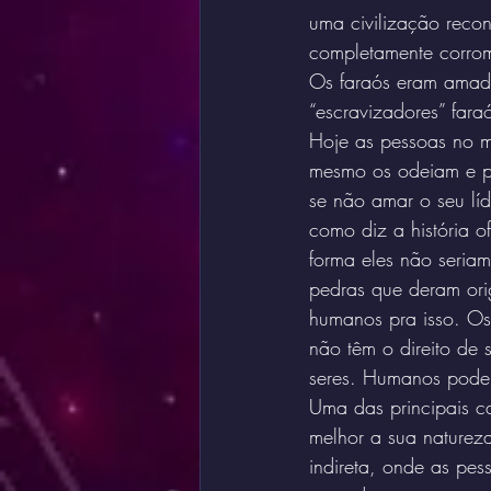
uma civilização reco
completamente corrom
Os faraós eram amado
“escravizadores” fara
Hoje as pessoas no m
mesmo os odeiam e po
se não amar o seu líd
como diz a história o
forma eles não seriam
pedras que deram orig
humanos pra isso. Os
não têm o direito de s
seres. Humanos podem
Uma das principais c
melhor a sua naturez
indireta, onde as pes