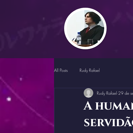
All Posts
Rudy Rafael
Rudy Rafael
29 de s
A huma
servidã