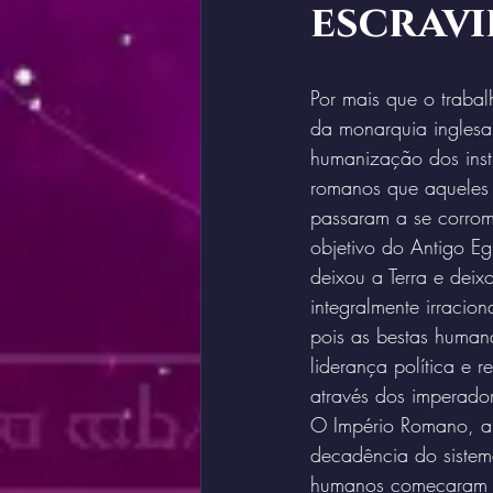
escrav
Por mais que o trabal
da monarquia inglesa
humanização dos instit
romanos que aqueles 
passaram a se corrom
objetivo do Antigo Eg
deixou a Terra e deix
integralmente irracio
pois as bestas humana
liderança política e 
através dos imperado
O Império Romano, ape
decadência do sistema
humanos começaram a