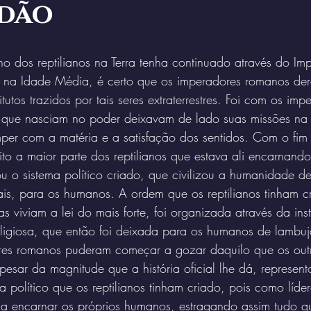
idão
ho dos reptilianos na Terra tenha continuado através do I
 na Idade Média, é certo que os imperadores romanos der
utos trazidos por tais seres extraterrestres. Foi com os imp
que nasciam no poder deixavam de lado suas missões na T
per com a matéria e a satisfação dos sentidos. Com o fim 
ito a maior parte dos reptilianos que estava ali encarnand
ou o sistema político criado, que civilizou a humanidade de
nais, para os humanos. A ordem que os reptilianos tinham cr
s viviam a lei do mais forte, foi organizada através da ins
religiosa, que então foi deixada para os humanos de lambuj
res romanos puderam começar a gozar daquilo que os outr
sar da magnitude que a história oficial lhe dá, represent
 político que os reptilianos tinham criado, pois como líde
 encarnar os próprios humanos, estragando assim tudo q