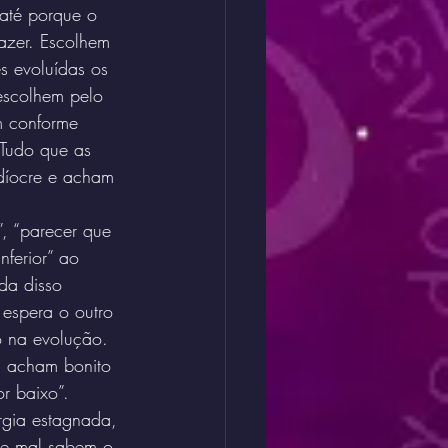
 até porque o 
azer. Escolhem 
s evoluídas os 
 escolhem pelo 
m conforme 
 Tudo que as 
díocre e acham 
”, “parecer que 
nferior” ao 
da disso 
espera o outro 
o na evolução. 
a acham bonito 
r baixo”. 
rgia estagnada, 
 e mal sabem o 