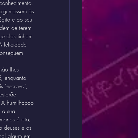
conhecimento, 
erguntassem às 
gito e ao seu 
ndem de terem 
ue elas tinham 
 felicidade 
 conseguem 
não lhes 
E, enquanto 
s “escravo”, 
estarão 
. A humilhação 
 a sua 
manos é isto; 
o deuses e os 
mal algum em 