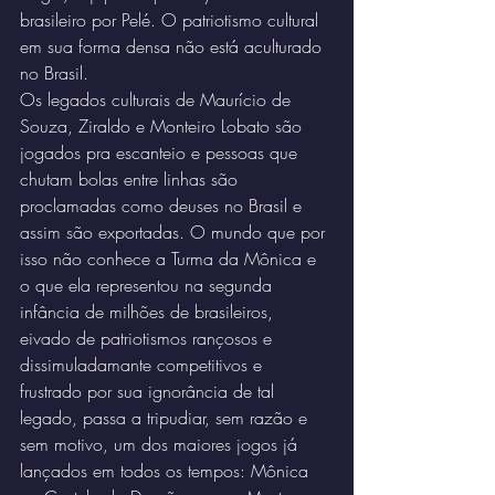
brasileiro por Pelé. O patriotismo cultural 
em sua forma densa não está aculturado 
no Brasil.
Os legados culturais de Maurício de 
Souza, Ziraldo e Monteiro Lobato são 
jogados pra escanteio e pessoas que 
chutam bolas entre linhas são 
proclamadas como deuses no Brasil e 
assim são exportadas. O mundo que por 
isso não conhece a Turma da Mônica e 
o que ela representou na segunda 
infância de milhões de brasileiros, 
eivado de patriotismos rançosos e 
dissimuladamante competitivos e 
frustrado por sua ignorância de tal 
legado, passa a tripudiar, sem razão e 
sem motivo, um dos maiores jogos já 
lançados em todos os tempos: Mônica 