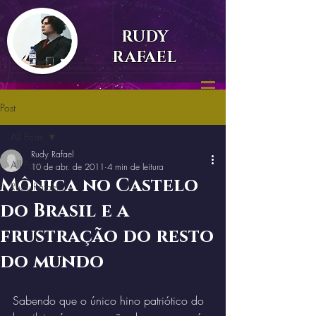
RUDY
RAFAEL
Post
All Posts
Rudy Rafael
All Posts
10 de abr. de 2011
4 min de leitura
Mônica no Castelo
Rudy Rafael
do Brasil e a
frustração do resto
do mundo
Sabendo que o único hino patriótico do 