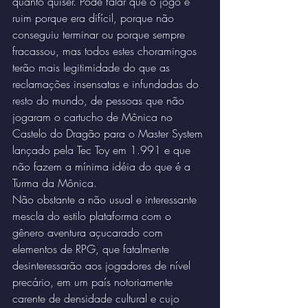
quanto quiser. Pode falar que o jogo é 
ruim porque era difícil, porque não 
conseguiu terminar ou porque sempre 
fracassou, mas todos estes choramingos 
terão mais legitimidade do que as 
reclamações insensatas e infundadas do 
resto do mundo, de pessoas que não 
jogaram o cartucho de Mônica no 
Castelo do Dragão para o Master System 
lançado pela Tec Toy em 1.991 e que 
não fazem a mínima idéia do que é a 
Turma da Mônica.
Não obstante a não usual e interessante 
mescla do estilo plataforma com o 
gênero aventura açucarado com 
elementos de RPG, que fatalmente 
desinteressarão aos jogadores de nível 
precário, em um país notoriamente 
carente de densidade cultural e cujo 