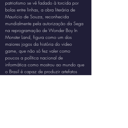
patriotismo se vê fadado à torcida por 
bolas entre linhas, a obra literária de 
Maurício de Souza, reconhecida 
mundialmente pela autorização da Sega 
na reprogramação de Wonder Boy In 
Monster Land, figura como um dos 
maiores jogos da história do video 
game, que não só fez valer como 
poucos a política nacional de 
informática como mostrou ao mundo que 
o Brasil é capaz de produzir artefatos 
culturais de absoluta qualidade, mesmo 
que entre eras e com necessidade de 
árduo garimpo.
Mônica no Castelo do Dragão não é 
ruim porque o Master System vendeu 
mais no Brasil do que no Japão e nos 
Estados Unidos, não é ruim porque o 
Master System era mais barato que o 