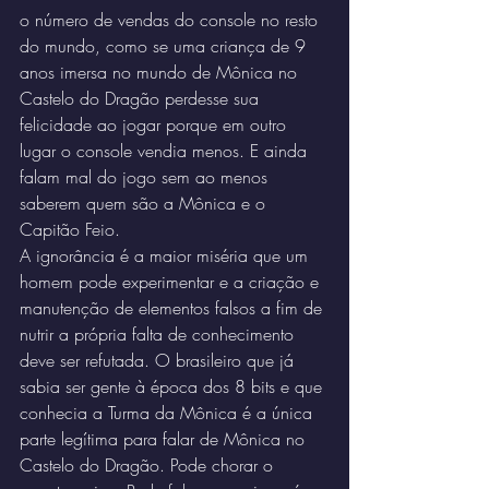
o número de vendas do console no resto 
do mundo, como se uma criança de 9 
anos imersa no mundo de Mônica no 
Castelo do Dragão perdesse sua 
felicidade ao jogar porque em outro 
lugar o console vendia menos. E ainda 
falam mal do jogo sem ao menos 
saberem quem são a Mônica e o 
Capitão Feio.
A ignorância é a maior miséria que um 
homem pode experimentar e a criação e 
manutenção de elementos falsos a fim de 
nutrir a própria falta de conhecimento 
deve ser refutada. O brasileiro que já 
sabia ser gente à época dos 8 bits e que 
conhecia a Turma da Mônica é a única 
parte legítima para falar de Mônica no 
Castelo do Dragão. Pode chorar o 