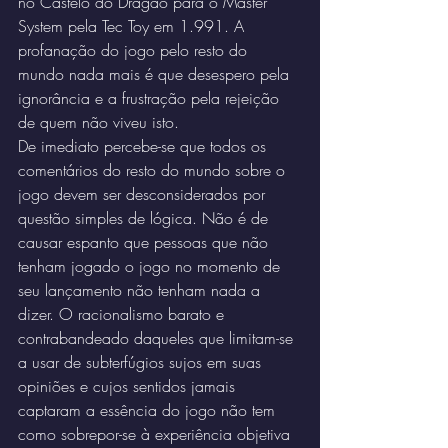
no Castelo do Dragão para o Master 
System pela Tec Toy em 1.991. A 
profanação do jogo pelo resto do 
mundo nada mais é que desespero pela 
ignorância e a frustração pela rejeição 
de quem não viveu isto.
De imediato percebe-se que todos os 
comentários do resto do mundo sobre o 
jogo devem ser desconsiderados por 
questão simples de lógica. Não é de 
causar espanto que pessoas que não 
tenham jogado o jogo no momento de 
seu lançamento não tenham nada a 
dizer. O racionalismo barato e 
contrabandeado daqueles que limitam-se 
a usar de subterfúgios sujos em suas 
opiniões e cujos sentidos jamais 
captaram a essência do jogo não tem 
como sobrepor-se à experiência objetiva 