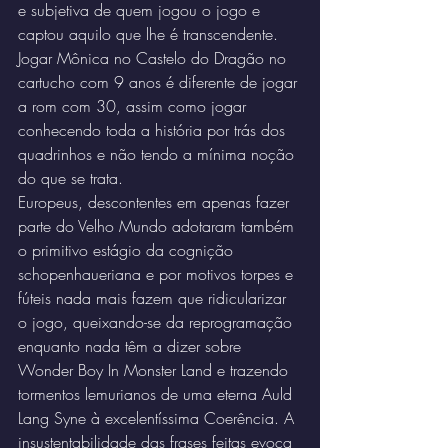
e subjetiva de quem jogou o jogo e 
captou aquilo que lhe é transcendente. 
Jogar Mônica no Castelo do Dragão no 
cartucho com 9 anos é diferente de jogar 
a rom com 30, assim como jogar 
conhecendo toda a história por trás dos 
quadrinhos e não tendo a mínima noção 
do que se trata.
Europeus, descontentes em apenas fazer 
parte do Velho Mundo adotaram também 
o primitivo estágio da cognição 
schopenhaueriana e por motivos torpes e 
fúteis nada mais fazem que ridicularizar 
o jogo, queixando-se da reprogramação 
enquanto nada têm a dizer sobre 
Wonder Boy In Monster Land e trazendo 
tormentos lemurianos de uma eterna Auld 
Lang Syne à excelentíssima Coerência. A 
insustentabilidade das frases feitas evoca 