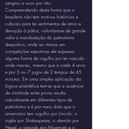
sangrou e suou por isto.
Compreendendo desta forma que o 
brasileiro não tem motivos históricos e 
culturais para ter sentimentos de amor e 
devoção à pátria, vislumbra-se de grande 
valia a manifestação do patriotismo 
desportivo, onde ao menos em 
competições esportivas ele expressa 
alguma forma de orgulho por ter nascido 
onde nasceu, mesmo que a cada 4 anos 
e por 5 ou 7 jogos de 2 tempos de 45 
minutos. Em uma simples aplicação da 
lógica aristotélica tem-se que a ausência 
de similitude entre povos resulta 
naturalmente em diferentes tipos de 
patriotismo e é por meio disto que o 
americano tem orgulho por Lincoln, o 
inglês por Shakespeare, o alemão por 
Hegel, o japonês por Miyamoto e o 