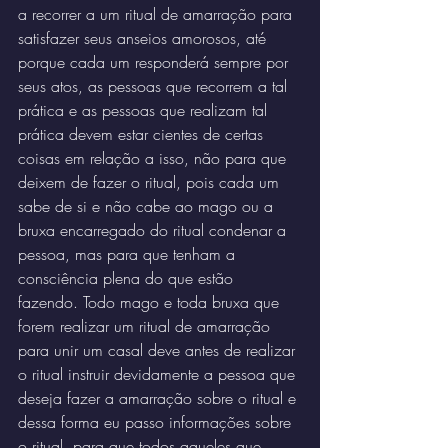
a recorrer a um ritual de amarração para 
satisfazer seus anseios amorosos, até 
2021 por Rudy Rafael
porque cada um responderá sempre por 
seus atos, as pessoas que recorrem a tal 
prática e as pessoas que realizam tal 
prática devem estar cientes de certas 
coisas em relação a isso, não para que 
deixem de fazer o ritual, pois cada um 
sabe de si e não cabe ao mago ou a 
bruxa encarregado do ritual condenar a 
pessoa, mas para que tenham a 
consciência plena do que estão 
fazendo. Todo mago e toda bruxa que 
forem realizar um ritual de amarração 
para unir um casal deve antes de realizar 
o ritual instruir devidamente a pessoa que 
deseja fazer a amarração sobre o ritual e 
dessa forma eu passo informações sobre 
o ritual, para que todos aqueles que 