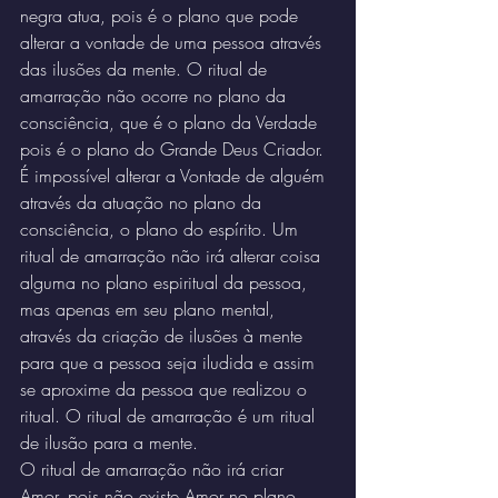
negra atua, pois é o plano que pode 
alterar a vontade de uma pessoa através 
das ilusões da mente. O ritual de 
amarração não ocorre no plano da 
consciência, que é o plano da Verdade 
pois é o plano do Grande Deus Criador. 
É impossível alterar a Vontade de alguém 
através da atuação no plano da 
consciência, o plano do espírito. Um 
ritual de amarração não irá alterar coisa 
alguma no plano espiritual da pessoa, 
mas apenas em seu plano mental, 
através da criação de ilusões à mente 
para que a pessoa seja iludida e assim 
se aproxime da pessoa que realizou o 
ritual. O ritual de amarração é um ritual 
de ilusão para a mente.
O ritual de amarração não irá criar 
Amor, pois não existe Amor no plano 