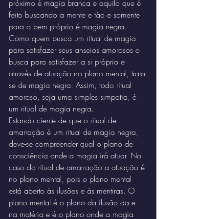
próximo é magia branca e aquilo que é 
feito buscando a mente e tão e somente 
para o bem próprio é magia negra. 
Como quem busca um ritual de magia 
para satisfazer seus anseios amorosos o 
busca para satisfazer a si próprio e 
através de atuação no plano mental, trata-
se de magia negra. Assim, todo ritual 
amoroso, seja uma simples simpatia, é 
um ritual de magia negra.
Estando ciente de que o ritual de 
amarração é um ritual de magia negra, 
deve-se compreender qual o plano de 
consciência onde a magia irá atuar. No 
caso do ritual de amarração a atuação é 
no plano mental, pois o plano mental 
está aberto às ilusões e às mentiras. O 
plano mental é o plano da ilusão da e 
na matéria e é o plano onde a magia 