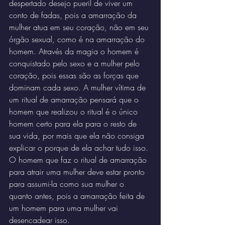
despertado desejo pueril de viver um 
conto de fadas, pois a amarração da 
mulher atua em seu coração, não em seu 
órgão sexual, como é na amarração do 
homem. Através da magia o homem é 
conquistado pelo sexo e a mulher pelo 
coração, pois essas são as forças que 
dominam cada sexo. A mulher vítima de 
um ritual de amarração pensará que o 
homem que realizou o ritual é o único 
homem certo para ela para o resto de 
sua vida, por mais que ela não consiga 
explicar o porque de ela achar tudo isso. 
O homem que faz o ritual de amarração 
para atrair uma mulher deve estar pronto 
para assumi-la como sua mulher o 
quanto antes, pois a amarração feita de 
um homem para uma mulher vai 
desencadear isso.