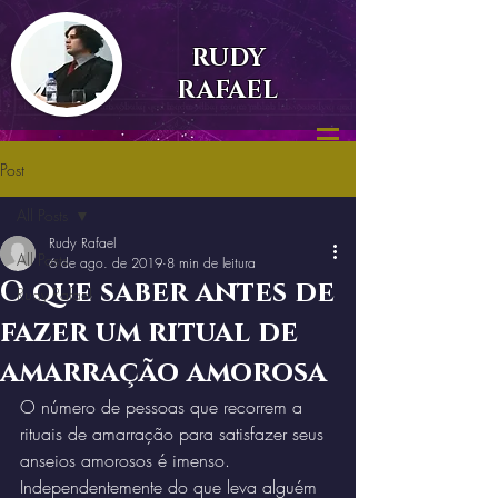
RUDY
RAFAEL
Post
All Posts
Rudy Rafael
All Posts
6 de ago. de 2019
8 min de leitura
O que saber antes de
Rudy Rafael
fazer um ritual de
amarração amorosa
O número de pessoas que recorrem a 
rituais de amarração para satisfazer seus 
anseios amorosos é imenso. 
Independentemente do que leva alguém 