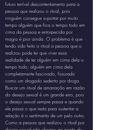
futuro terrível descontentamento para a 
pessoa que realizou o ritual, pois 
ninguém consegue suportar por muito 
tempo alguém que fica o tempo todo em 
cima da pessoa e entorpecida por 
magia é pior ainda. O problema é que 
tendo sido feito o ritual a pessoa que o 
realizou pode ter que viver essa 
realidade de ter alguém em cima dela o 
tempo todo; alguém em cima dela 
completamente fascinado, fissurado 
como um drogado sedento por droga.
Buscar um ritual de amarração em razão 
do desejo sexual é um grande erro, pois 
o desejo sexual sempre passa e quando 
ele passa o que resta para sustentar a 
relação é o sentimento de um pelo outro. 
Como a pessoa que realizou o ritual por 
desejo sexual não chegou ao ponto de 