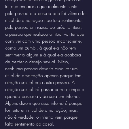
ter que encarar o que realmente sente 
pela pessoa e a pessoa que foi vítima do 
ritual de amarração não terá sentimento 
pela pessoa em razão do próprio ritual, 
a pessoa que realizou o ritual vai ter que 
conviver com uma pessoa inconsciente, 
como um zumbi, à qual ela não tem 
sentimento algum e à qual ela acabara 
de perder o desejo sexual. Nisto, 
nenhuma pessoa deveria procurar um 
ritual de amarração apenas porque tem 
atração sexual pela outra pessoa. A 
atração sexual irá passar com o tempo e 
quando passar a vida será um inferno. 
Alguns dizem que esse inferno é porque 
foi feito um ritual de amarração, mas, 
não é verdade, o inferno vem porque 
falta sentimento ao casal.