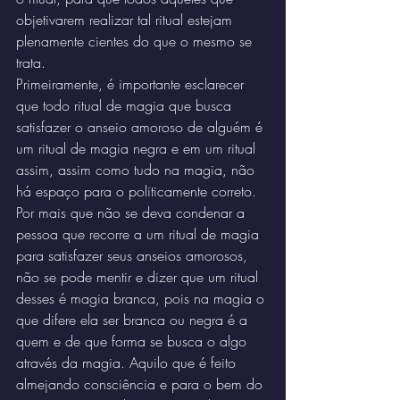
objetivarem realizar tal ritual estejam 
plenamente cientes do que o mesmo se 
trata.
Primeiramente, é importante esclarecer 
que todo ritual de magia que busca 
satisfazer o anseio amoroso de alguém é 
um ritual de magia negra e em um ritual 
assim, assim como tudo na magia, não 
há espaço para o politicamente correto. 
Por mais que não se deva condenar a 
pessoa que recorre a um ritual de magia 
para satisfazer seus anseios amorosos, 
não se pode mentir e dizer que um ritual 
desses é magia branca, pois na magia o 
que difere ela ser branca ou negra é a 
quem e de que forma se busca o algo 
através da magia. Aquilo que é feito 
almejando consciência e para o bem do 