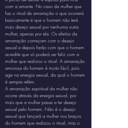
com a amante. No caso da mulher que 
faz o ritual de amarração o que ocorrerá 
basicamente é que o homem não terá 
mais desejo sexual por nenhuma outra 
mulher, apenas por ela. Os efeitos da 
amarração começam com o desejo 
sexual e depois farão com que o homem 
acredite que só poderá ser feliz com a 
mulher que realizou o ritual. A amarração 
amorosa do homem é muito fácil, pois 
age na energia sexual, da qual o homem 
é sempre refém.
A amarração espiritual da mulher não 
ocorre através da energia sexual, por 
mais que a mulher passe a ter desejo 
sexual pelo homem. Não é o desejo 
sexual que lançará a mulher nos braços 
do homem que realizou o ritual, mas o 