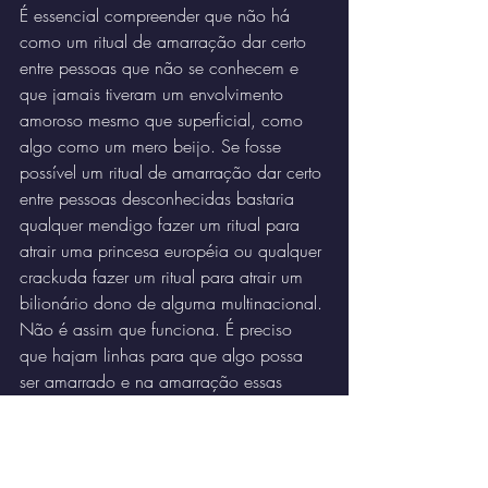
É essencial compreender que não há 
como um ritual de amarração dar certo 
entre pessoas que não se conhecem e 
que jamais tiveram um envolvimento 
amoroso mesmo que superficial, como 
algo como um mero beijo. Se fosse 
possível um ritual de amarração dar certo 
entre pessoas desconhecidas bastaria 
qualquer mendigo fazer um ritual para 
atrair uma princesa européia ou qualquer 
crackuda fazer um ritual para atrair um 
bilionário dono de alguma multinacional. 
Não é assim que funciona. É preciso 
que hajam linhas para que algo possa 
ser amarrado e na amarração essas 
linhas são astrais criadas pelo prévio 
entrelaçamento físico entre as pessoas, 
pois o ritual também trabalhará no plano 
astral das pessoas. O ritual de 