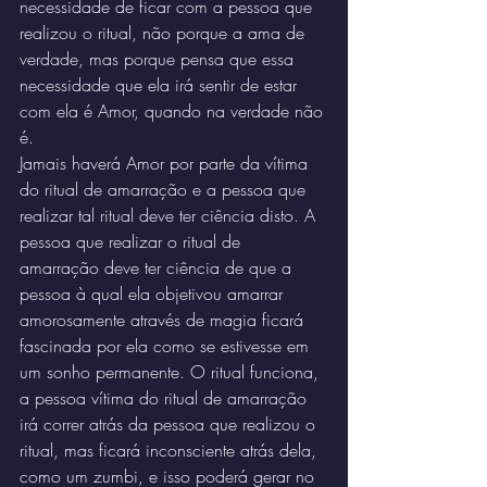
necessidade de ficar com a pessoa que 
realizou o ritual, não porque a ama de 
verdade, mas porque pensa que essa 
necessidade que ela irá sentir de estar 
com ela é Amor, quando na verdade não 
é.
Jamais haverá Amor por parte da vítima 
do ritual de amarração e a pessoa que 
realizar tal ritual deve ter ciência disto. A 
pessoa que realizar o ritual de 
amarração deve ter ciência de que a 
pessoa à qual ela objetivou amarrar 
amorosamente através de magia ficará 
fascinada por ela como se estivesse em 
um sonho permanente. O ritual funciona, 
a pessoa vítima do ritual de amarração 
irá correr atrás da pessoa que realizou o 
ritual, mas ficará inconsciente atrás dela, 
como um zumbi, e isso poderá gerar no 