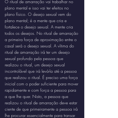
O ritual de amarração vai trabalhar no 
plano mental e isso vai ter efeitos no 
plano físico. O desejo sexual vem do 
plano mental; é a mente que cria e 
fortalece o desejo sexual. A mente cria 
todos os desejos. No ritual de amarração 
a primeira força de aproximação entre o 
casal será o desejo sexual. A vítima do 
ritual de amarração irá ter um desejo 
sexual profundo pela pessoa que 
realizou o ritual, um desejo sexual 
incontrolável que irá levá-la até a pessoa 
que realizou o ritual. É preciso uma força 
inicial com o poder suficiente para mover 
rapidamente e com força a pessoa para 
a que lhe quer. Nisto, a pessoa que 
realizou o ritual de amarração deve estar 
ciente de que primeiramente a pessoa irá 
lhe procurar essencialmente para transar 