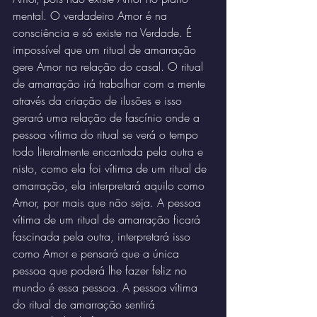
mental. O verdadeiro Amor é na 
consciência e só existe na Verdade. É 
impossível que um ritual de amarração 
gere Amor na relação do casal. O ritual 
de amarração irá trabalhar com a mente 
através da criação de ilusões e isso 
gerará uma relação de fascínio onde a 
pessoa vítima do ritual se verá o tempo 
todo literalmente encantada pela outra e 
nisto, como ela foi vítima de um ritual de 
amarração, ela interpretará aquilo como 
Amor, por mais que não seja. A pessoa 
vítima de um ritual de amarração ficará 
fascinada pela outra, interpretará isso 
como Amor e pensará que a única 
pessoa que poderá lhe fazer feliz no 
mundo é essa pessoa. A pessoa vítima 
do ritual de amarração sentirá 