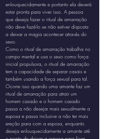
enlouquecidamente e portanto ela deverá 
estar pronta para viver isso. A pessoa 
que deseja fazer o ritual de amarração 
não deve fazê-lo se não estiver disposta 
a deixar a magia acontecer através do 
sexo.
Como o ritual de amarração trabalha no 
campo mental e usa o sexo como força 
inicial propulsora, o ritual de amarração 
tem a capacidade de separar casais e 
também usando a força sexual para tal. 
Ocorre isso quando uma amante faz um 
ritual de amarração para atrair um 
homem casado e o homem casado 
passa a não desejar mais sexualmente a 
esposa e passa inclusive a não ter mais 
ereção para com a esposa, enquanto 
deseja enlouquecidamente a amante até 
o ponto de deixar a esposa para ficar 