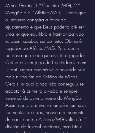
Minas Gerais (1.º Cruzeiro (MG), 2.º 
Mengão e 3.º Atlético/MG). Dizem que 
o universo conspira a favor do 
ajustamento e que Deus poderia até ser 
uma lei que equilibra e harmoniza tudo 
e, assim acabou sendo feito. Obina é 
jogador do Atlético/MG. Para quem 
pensava que teria que assistir o jogador 
Obina em um jogo de Libertadores e em 
Dubai, agora poderá vê-lo no cada vez 
mais nítido fim do Atlético de Minas 
Gerais, o qual ainda não conseguiu se 
adaptar à primeira divisão e sempre 
treme só de ouvir o nome do Mengão.
Assim como o universo também tem seus 
momentos de caos, houve um momento 
de caos onde o Atlético/MG voltou à 1ª 
divisão do futebol nacional, mas isto é 