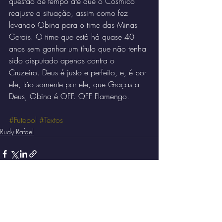
questão de tempo até que o Cósmico 
reajuste a situação, assim como fez 
levando Obina para o time das Minas 
Gerais. O time que está há quase 40 
anos sem ganhar um título que não tenha 
sido disputado apenas contra o 
Cruzeiro. Deus é justo e perfeito, e, é por 
ele, tão somente por ele, que Graças a 
Deus, Obina é OFF. OFF Flamengo.
#Futebol
#Textos
Rudy Rafael
Posts recentes
Ver tudo