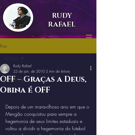
RUDY
RAFAEL
Post
All Posts
Rudy Rafael
All Posts
22 de jan. de 2010
2 min de leitura
OFF – Graças a Deus,
Rudy Rafael
Obina é OFF
Depois de um maravilhoso ano em que o 
Mengão conquistou para sempre a 
hegemonia de seus limites estaduais e 
voltou a dividir a hegemonia do futebol 