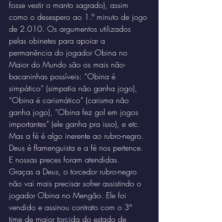
fosse vestir o manto sagrado), assim 
como o desespero ao 1.º minuto de jogo 
de 2.010. Os argumentos utilizados 
pelas obinetes para apoiar a 
permanência do jogador Obina no 
Maior do Mundo são os mais não-
bacaninhas possíveis: “Obina é 
simpático” (simpatia não ganha jogo), 
“Obina é carismático” (carisma não 
ganha jogo), “Obina fez gol em jogos 
importantes” (ele ganha pra isso), e etc. 
Mas a fé é algo inerente ao rubro-negro. 
Deus é flamenguista e a fé nos pertence. 
E nossas preces foram atendidas.
Graças a Deus, o torcedor rubro-negro 
não vai mais precisar sofrer assistindo o 
jogador Obina no Mengão. Ele foi 
vendido e assinou contrato com o 3º 
time de maior torcida do estado de 