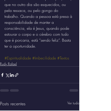
que no outro dia são esquecidos, ou 
pela ressaca, ou pelo gongo do 
trabalho. Quando a pessoa está presa à 
responsabilidade de manter a 
consciência, ela é Jesus, quando pode 
estourar o corpo e o cérebro com tudo 
que é porcaria, está “sendo feliz”. Basta 
ter a oportunidade.
#Espiritualidade
#Imbecilidade
#Textos
Rudy Rafael
Posts recentes
Ver tudo