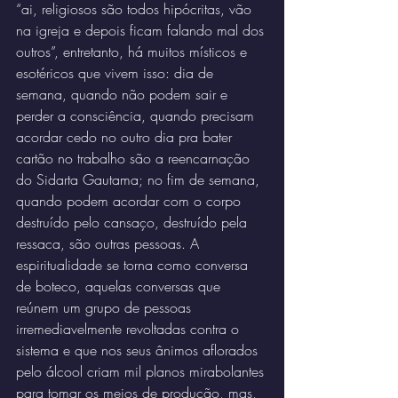
“ai, religiosos são todos hipócritas, vão 
na igreja e depois ficam falando mal dos 
outros”, entretanto, há muitos místicos e 
esotéricos que vivem isso: dia de 
semana, quando não podem sair e 
perder a consciência, quando precisam 
acordar cedo no outro dia pra bater 
cartão no trabalho são a reencarnação 
do Sidarta Gautama; no fim de semana, 
quando podem acordar com o corpo 
destruído pelo cansaço, destruído pela 
ressaca, são outras pessoas. A 
espiritualidade se torna como conversa 
de boteco, aquelas conversas que 
reúnem um grupo de pessoas 
irremediavelmente revoltadas contra o 
sistema e que nos seus ânimos aflorados 
pelo álcool criam mil planos mirabolantes 
para tomar os meios de produção, mas, 