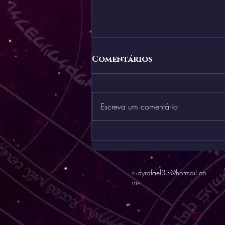
Comentários
Escreva um comentário
A separação do joio do
trigo está feita
rudyrafael33@hotmail.co
m