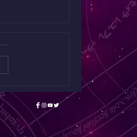
3 feridas narcísicas
maçonaria e os
írios de grandeza
maçons