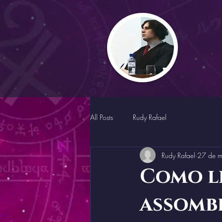
All Posts
Rudy Rafael
Rudy Rafael
27 de m
Como l
assomb