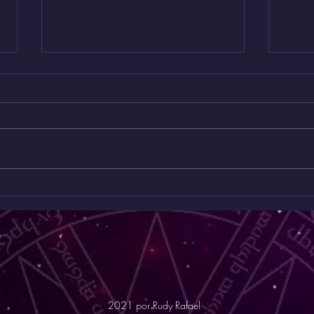
O complexo de
As 
castração não
da 
sublimado em maçons
del
subservientes a graus
em 
superiores
2021 por Rudy Rafael