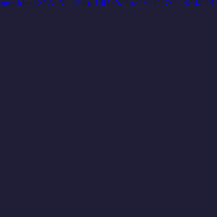
atic.com/video/262576_128a718b0f574a71951802c1f4785f54