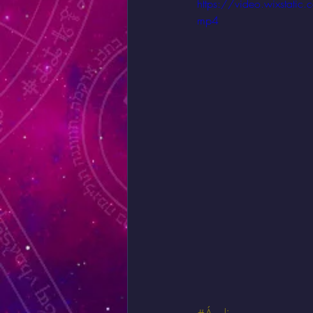
https://video.wixst
mp4