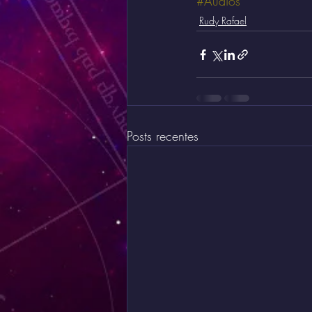
#Áudios
Rudy Rafael
Posts recentes