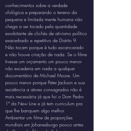
conhecimentos sobre a verdade 
ufológica e preparando o terreno da 
pequena e limitada mente humana não 
chega a ser tocado pela quantidade 
exorbitante de clichês de ativismo político 
exacerbado e repetitivo de Distrito 9. 
Não tocam porque é tudo escancarado 
e não houve criação de nada. Se o filme 
tivesse um orçamento um pouco menor 
não excederia em nada a qualquer 
documentário de Michael Moore. Um 
pouco menor porque Peter Jackson e sua 
resistência a atores consagrados não é 
mais necessária já que foi o Dom Pedro 
1º da New Line e já tem curriculum pra 
que lhe banquem algo melhor.
Ambientar um filme de proporções 
mundiais em Johanesburgo pouco antes 