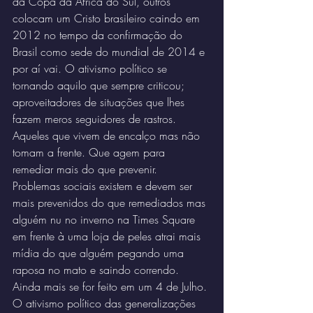
da Copa da África do Sul, outros 
colocam um Cristo brasileiro caindo em 
2012 no tempo da confirmação do 
Brasil como sede do mundial de 2014 e 
por aí vai. O ativismo político se 
tornando aquilo que sempre criticou; 
aproveitadores de situações que lhes 
fazem meros seguidores de rastros. 
Aqueles que vivem de encalço mas não 
tomam a frente. Que agem para 
remediar mais do que prevenir. 
Problemas sociais existem e devem ser 
mais prevenidos do que remediados mas 
alguém nu no inverno na Times Square 
em frente à uma loja de peles atrai mais 
mídia do que alguém pegando uma 
raposa no mato e saindo correndo. 
Ainda mais se for feito em um 4 de Julho. 
O ativismo político das generalizações 