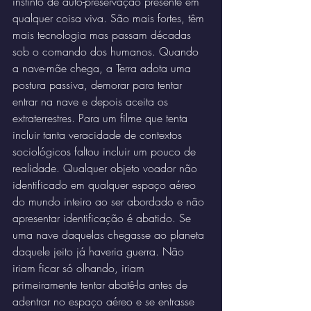
instinto de auto-preservação presente em 
qualquer coisa viva. São mais fortes, têm 
mais tecnologia mas passam décadas 
sob o comando dos humanos. Quando 
a nave-mãe chega, a Terra adota uma 
postura passiva, demorar para tentar 
entrar na nave e depois aceita os 
extraterrestres. Para um filme que tenta 
incluir tanta veracidade de contextos 
sociológicos faltou incluir um pouco de 
realidade. Qualquer objeto voador não 
identificado em qualquer espaço aéreo 
do mundo inteiro ao ser abordado e não 
apresentar identificação é abatido. Se 
uma nave daquelas chegasse ao planeta 
daquele jeito já haveria guerra. Não 
iriam ficar só olhando, iriam 
primeiramente tentar abatê-la antes de 
adentrar no espaço aéreo e se entrasse 