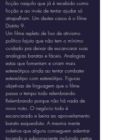
ficção naquilo que já é recebido como 
ficção e ao invés de tentar ajudar só 
atrapalham. Um destes casos é o filme 
Distrito 9.
Um filme repleto de lixo de ativismo 
político fajuto que não tem o mínimo 
cuidado pra deixar de escancarar suas 
analogias baratas e fáceis. Analogias 
estas que fomentam e criam mais 
estereótipos ainda ao tentar combater 
estereótipo com estereótipo. Figuras 
objetivas de linguagem que o filme 
passa o tempo todo relembrando. 
Relembrando porque não há nada de 
novo nisto. O negócio todo é 
escancarado e beira ao aproveitamento 
barato esquerdista. A mesma mente 
coletiva que alguns conseguem adentrar 
tocando o subconsciente incluindo certos 