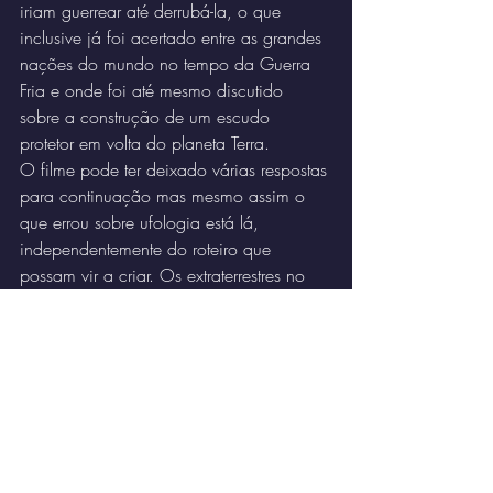
iriam guerrear até derrubá-la, o que 
inclusive já foi acertado entre as grandes 
nações do mundo no tempo da Guerra 
Fria e onde foi até mesmo discutido 
sobre a construção de um escudo 
protetor em volta do planeta Terra.
O filme pode ter deixado várias respostas 
para continuação mas mesmo assim o 
que errou sobre ufologia está lá, 
independentemente do roteiro que 
possam vir a criar. Os extraterrestres no 
filme foram colocados meramente como 
apelo cinematográfico, a ideologia do 
filme era pra ser mascarada, mas nem 
isto conseguiu. A ficção no cinema existe 
e deve existir até mesmo para forçar o 
homem a ser criador, mas não pode 
chegar ao ponto de ser uma agressão à 
inteligência do espectador criando 