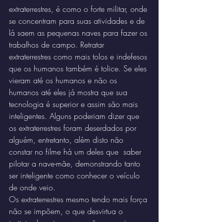
extraterrestres, é como o forte militar, onde 
se concentram para suas atividades e de 
lá saem as pequenas naves para fazer os 
trabalhos de campo. Retratar 
extraterrestres como mais tolos e indefesos 
que os humanos também é tolice. Se eles 
vieram até os humanos e não os 
humanos até eles já mostra que sua 
tecnologia é superior e assim são mais 
inteligentes. Alguns poderiam dizer que 
os extraterrestres foram deserdados por 
alguém, entretanto, além disto não 
constar no filme há um deles que  saber 
pilotar a nave-mãe, demonstrando tanto 
ser inteligente como conhecer o veículo 
de onde veio.
Os extraterrestres mesmo tendo mais força 
não se impõem, o que desvirtua o 