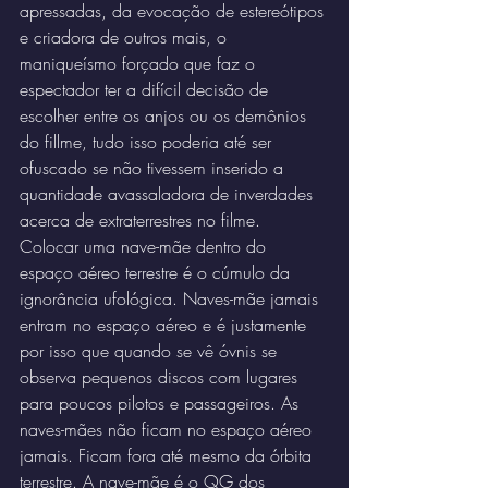
apressadas, da evocação de estereótipos 
e criadora de outros mais, o 
maniqueísmo forçado que faz o 
espectador ter a difícil decisão de 
escolher entre os anjos ou os demônios 
do fillme, tudo isso poderia até ser 
ofuscado se não tivessem inserido a 
quantidade avassaladora de inverdades 
acerca de extraterrestres no filme.
Colocar uma nave-mãe dentro do 
espaço aéreo terrestre é o cúmulo da 
ignorância ufológica. Naves-mãe jamais 
entram no espaço aéreo e é justamente 
por isso que quando se vê óvnis se 
observa pequenos discos com lugares 
para poucos pilotos e passageiros. As 
naves-mães não ficam no espaço aéreo 
jamais. Ficam fora até mesmo da órbita 
terrestre. A nave-mãe é o QG dos 