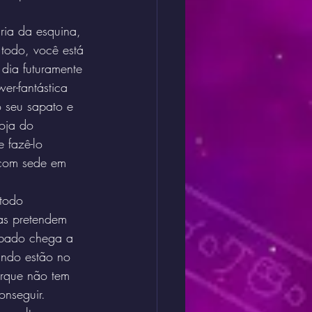
ia da esquina, 
 todo, você está 
dia futuramente 
er-fantástica 
o seu sapato e 
loja do 
 fazê-lo 
l com sede em 
 todo 
as pretendem 
rbado chega a 
ando estão no 
orque não tem 
onseguir. 