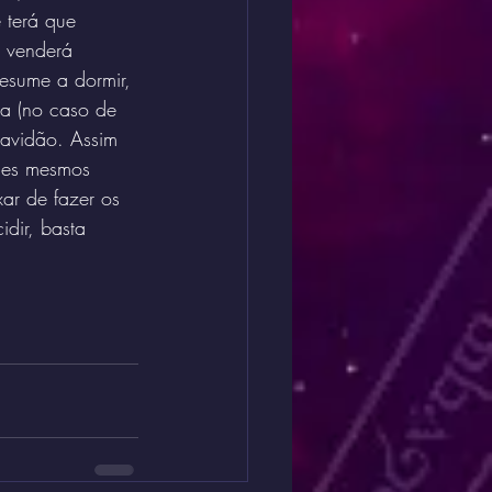
 terá que 
a venderá 
resume a dormir, 
ia (no caso de 
avidão. Assim 
les mesmos 
ar de fazer os 
dir, basta 