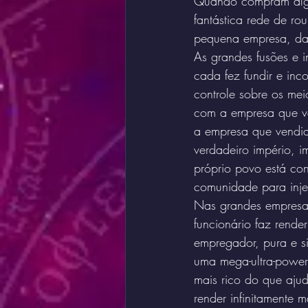
Quando compram algo 
fantástica rede de ro
pequena empresa, da 
As grandes fusões e 
cada fez fundir e inc
controle sobre os mei
com a empresa que ve
a empresa que vendia
verdadeiro império, i
próprio povo está co
comunidade para inje
Nas grandes empresas
funcionário faz rende
empregador, pura e s
uma mega-ultra-power-
mais rico do que ajud
render infinitamente 