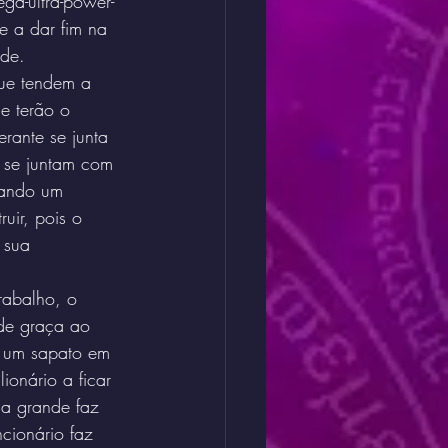
ga-ultra-power-
e a dar fim na 
ade.
que tendem a 
e terão o 
rante se junta 
 se juntam com 
iando um 
uir, pois o 
 sua 
rabalho, o 
 de graça ao 
a um sapato em 
ionário a ficar 
ja grande faz 
cionário faz 