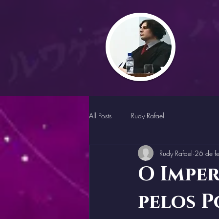
All Posts
Rudy Rafael
Rudy Rafael
26 de f
O Imper
pelos P