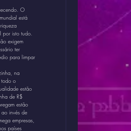
recendo. O 
mundial está 
riqueza 
por isto tudo. 
não exigem 
sário ter 
édio para limpar 
zinha, na 
 todo o 
ualidade estão 
inha de R$ 
pregam estão 
ao invés de 
 mega empresas, 
nos países 