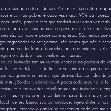
 da sociedade está mudando. A classe-média está desapa
 ricos e os mais pobres é cada vez maior. 90% da riqueza 
opulação, parcela esta que tenderá a ter cada vez mais 
icarão cada vez mais pobres e o povo mesmo é responsável 
ores são as micro e pequenas empresas. São nestas que 
ar engradados de refrigerante, são nestas que não é neces
eto para vender lápis e borracha, que não exigem nível m
regam o cidadão mais humilde, as massas.
 pouca instrução têm muito mais chances na padaria da vi
na lojinha de R$ 1,99 da tia, na peixaria da esquina e em
que nas grandes empresas, que através dos controles de q
s instrução dos funcionários. A padaria da esquina, a loj
costureira e todos estes trabalhadores que trabalham e em
ez mais e pela própria conduta impensada do povo, que 
local, de seu bairro, sua comunidade, injeta dinheiro nas
trangeiras, fazendo o capital se concentrar cada vez mais 