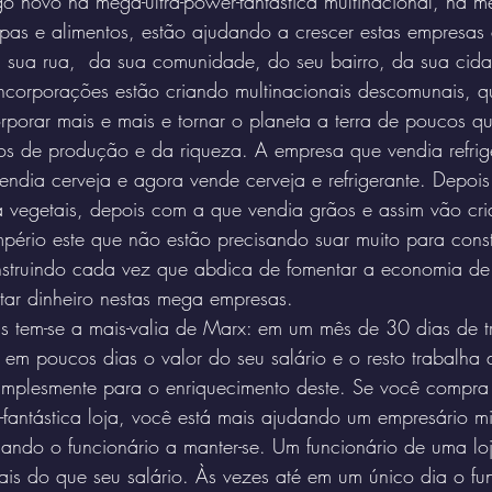
novo na mega-ultra-power-fantástica multinacional, na me
upas e alimentos, estão ajudando a crescer estas empresas 
sua rua,  da sua comunidade, do seu bairro, da sua cid
incorporações estão criando multinacionais descomunais, 
orporar mais e mais e tornar o planeta a terra de poucos qu
os de produção e da riqueza. A empresa que vendia refrige
ndia cerveja e agora vende cerveja e refrigerante. Depois
 vegetais, depois com a que vendia grãos e assim vão cr
mpério este que não estão precisando suar muito para constr
nstruindo cada vez que abdica de fomentar a economia de
tar dinheiro nestas mega empresas.
 tem-se a mais-valia de Marx: em um mês de 30 dias de t
r em poucos dias o valor do seu salário e o resto trabalha
implesmente para o enriquecimento deste. Se você compr
fantástica loja, você está mais ajudando um empresário mil
ando o funcionário a manter-se. Um funcionário de uma lo
mais do que seu salário. Às vezes até em um único dia o fun