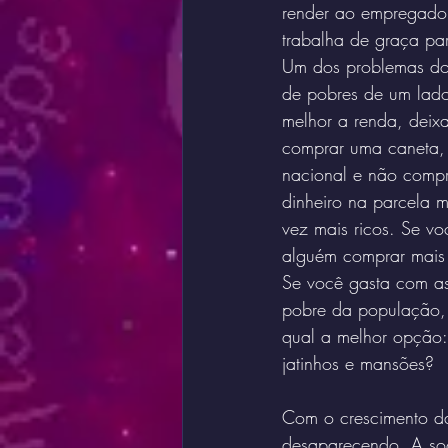
render ao empregador 
trabalha de graça pa
Um dos problemas do 
de pobres de um lado 
melhor a renda, deix
comprar uma caneta, 
nacional e não compr
dinheiro na parcela 
vez mais ricos. Se v
alguém comprar mais 
Se você gasta com as
pobre da população, 
qual a melhor opção:
jatinhos e mansões?
Com o crescimento da
desaparecendo. A soc