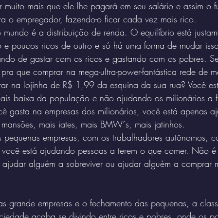
muito mais que ele lhe pagará em seu salário e assim o f
ra o empregador, fazendo-o ficar cada vez mais rico.
mundo é a distribuição de renda. O equilíbrio está justam
e poucos ricos de outro e só há uma forma de mudar isso:
ando de gastar com os ricos e gastando com os pobres. Se
pra que comprar na mega-ultra-power-fantástica rede de m
ar na lojinha de R$ 1,99 da esquina da sua rua? Você est
mais baixa da população e não ajudando os milionários a 
ocê gasta na empresas dos milionários, você está apenas a
mansões, mais iates, mais BMW´s, mais jatinhos.
 pequenas empresas, com os trabalhadores autônomos, co
você está ajudando pessoas a terem o que comer. Não é di
 ajudar alguém a sobreviver ou ajudar alguém a comprar m
s grande empresas e o fechamento das pequenas, a class
iedade acaba se divindo entre ricos e pobres, onde os po