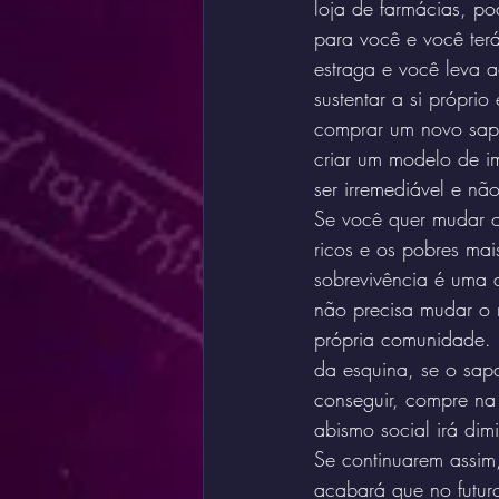
loja de farmácias, po
para você e você ter
estraga e você leva 
sustentar a si própri
comprar um novo sapa
criar um modelo de i
ser irremediável e nã
Se você quer mudar o 
ricos e os pobres mai
sobrevivência é uma 
não precisa mudar o 
própria comunidade.
da esquina, se o sapa
conseguir, compre na
abismo social irá dimi
Se continuarem assim
acabará que no futuro