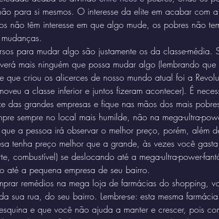
não para si mesmos. O interesse da elite em acabar com a
cos não têm interesse em que algo mude, os pobres não tem
 mudanças.
sos para mudar algo são justamente os da classe-média. S
verá mais ninguém que possa mudar algo (lembrando que 
 e que criou os alicerces de nosso mundo atual foi a Revol
oveu a classe inferior e juntos fizeram acontecer). É neces
lize das grandes empresas e fique nas mãos dos mais pobre
pre sempre no local mais humilde, não na mega-ultra-power
 que a pessoa irá observar o melhor preço, porém, além de
a tenha preço melhor que a grande, às vezes você gasta
rte, combustível) se deslocando até a mega-ultra-power-fant
o até a pequena empresa de seu bairro.
prar remédios na mega loja de farmácias do shopping, v
da sua rua, do seu bairro. Lembre-se: esta mesma farmácia
 esquina e que você não ajuda a manter e crescer, pois c