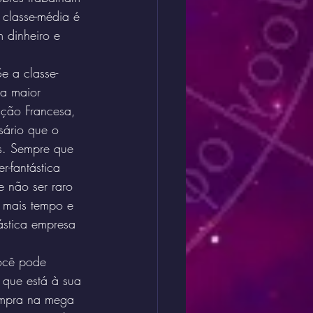
 classe-média é 
 dinheiro e 
e a classe-
a maior 
ução Francesa, 
sário que o 
s. Sempre que 
-fantástica 
 não ser raro 
 mais tempo e 
ástica empresa 
ocê pode 
 que está à sua 
ompra na mega 