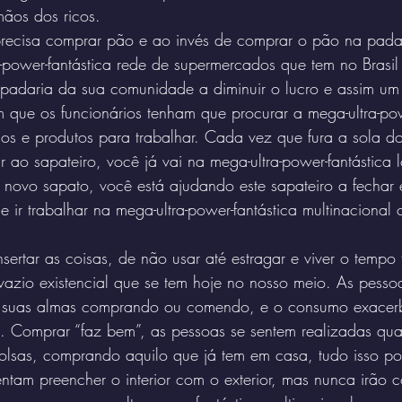
mãos dos ricos.
ecisa comprar pão e ao invés de comprar o pão na padar
power-fantástica rede de supermercados que tem no Brasil
adaria da sua comunidade a diminuir o lucro e assim um 
 que os funcionários tenham que procurar a mega-ultra-pow
os e produtos para trabalhar. Cada vez que fura a sola d
r ao sapateiro, você já vai na mega-ultra-power-fantástica 
novo sapato, você está ajudando este sapateiro a fechar e
e ir trabalhar na mega-ultra-power-fantástica multinaciona
sertar as coisas, de não usar até estragar e viver o tempo
azio existencial que se tem hoje no nosso meio. As pesso
e suas almas comprando ou comendo, e o consumo exace
. Comprar “faz bem”, as pessoas se sentem realizadas qu
olsas, comprando aquilo que já tem em casa, tudo isso p
entam preencher o interior com o exterior, mas nunca irão c