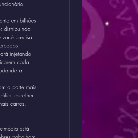
uncionário 
ente em bilhões 
 distribuindo 
 você precisa 
ercados 
ará injetando 
ficarem cada 
judando a 
m a parte mais 
fícil escolher 
ais carros, 
e-média está 
bres trabalham 