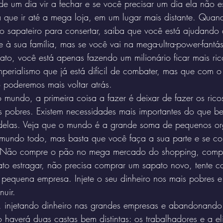
de um dia vir a fechar e se você precisar um dia ela não es
á que ir até a mega loja, em um lugar mais distante. Quan
ao sapateiro para consertar, saiba que você está ajudando
o e à sua família, mas se você vai na mega-ultra-power-fantá
to, você está apenas fazendo um milionário ficar mais ri
mperialismo que já está difícil de combater, mas que com 
o poderemos mais voltar atrás.
mundo, a primeira coisa a fazer é deixar de fazer os rico
s pobres. Existem necessidades mais importantes do que be
delas. Veja que o mundo é a grande soma de pequenos or
mundo todo, mas basta que você faça a sua parte e se c
 Não compre o pão no mega mercado do shopping, compr
to estragar, não precisa comprar um sapato novo, tente co
 pequena empresa. Injete o seu dinheiro nos mais pobres e
nuir.
, injetando dinheiro nas grandes empresas e abandonando
 haverá duas castas bem distintas: os trabalhadores e a el