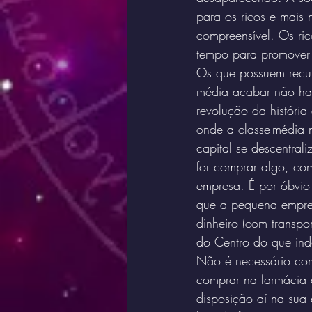
para os ricos e mais 
compreensível. Os ri
tempo para promover
Os que possuem recur
média acabar não ha
revolução da história
onde a classe-média m
capital se descentra
for comprar algo, com
empresa. É por óbvio
que a pequena empres
dinheiro (com transpo
do Centro do que ind
Não é necessário com
comprar na farmácia 
disposição aí na sua